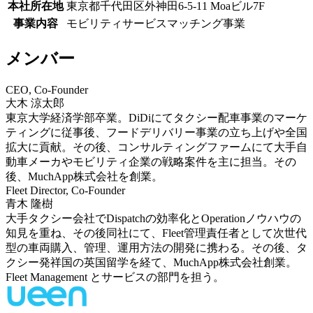
本社所在地
東京都千代田区外神田6-5-11 Moaビル7F
事業内容
モビリティサービスマッチング事業
メンバー
CEO, Co-Founder
大木 涼太郎
東京大学経済学部卒業。DiDiにてタクシー配車事業のマーケ
ティングに従事後、フードデリバリー事業の立ち上げや全国
拡大に貢献。その後、コンサルティングファームにて大手自
動車メーカやモビリティ企業の戦略案件を主に担当。その
後、MuchApp株式会社を創業。
Fleet Director, Co-Founder
青木 隆樹
大手タクシー会社でDispatchの効率化とOperationノウハウの
知見を重ね、その後同社にて、Fleet管理責任者として次世代
型の車両購入、管理、運用方法の開発に携わる。その後、タ
クシー発祥国の英国留学を経て、MuchApp株式会社創業。
Fleet Management とサービスの部門を担う。