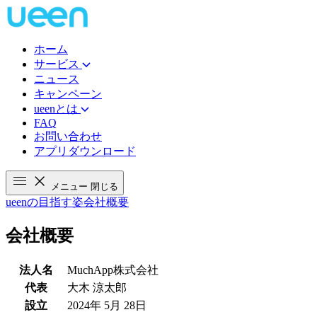
ホーム
サービス
ニュース
キャンペーン
ueenとは
FAQ
お問い合わせ
アプリダウンロード
メニュー
閉じる
ueenの目指す姿
会社概要
会社概要
法人名
MuchApp株式会社
代表
大木 涼太郎
設立
2024年 5月 28日